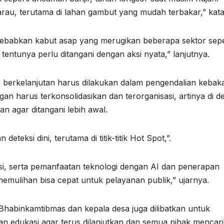
rau, terutama di lahan gambut yang mudah terbakar,” kat
ebabkan kabut asap yang merugikan beberapa sektor sepe
entunya perlu ditangani dengan aksi nyata,” lanjutnya.
 berkelanjutan harus dilakukan dalam pengendalian kebak
n harus terkonsolidasikan dan terorganisasi, artinya di d
n agar ditangani lebih awal.
eksi dini, terutama di titik-titik Hot Spot,”.
si, serta pemanfaatan teknologi dengan AI dan penerapan
emulihan bisa cepat untuk pelayanan publik,” ujarnya.
Bhabinkamtibmas dan kepala desa juga dilibatkan untuk
 edukasi agar terus dilanjutkan dan semua pihak mencari