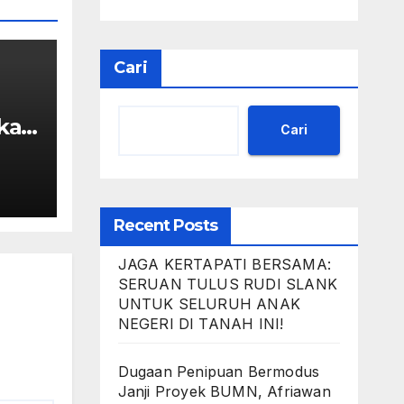
Cari
kau
Cari
ah
Recent Posts
JAGA KERTAPATI BERSAMA:
SERUAN TULUS RUDI SLANK
UNTUK SELURUH ANAK
NEGERI DI TANAH INI!
Dugaan Penipuan Bermodus
Janji Proyek BUMN, Afriawan