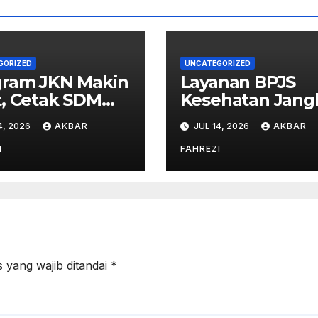
GORIZED
UNCATEGORIZED
gram JKN Makin
Layanan BPJS
, Cetak SDM
Kesehatan Jang
t untuk
Penduduk Daer
4, 2026
AKBAR
JUL 14, 2026
AKBAR
nesia Hebat
3T
I
FAHREZI
 yang wajib ditandai
*