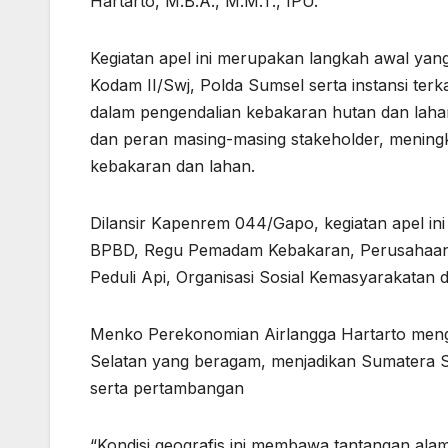
Hartarto, M.B.A., M.M.T., IPU.
Kegiatan apel ini merupakan langkah awal yan
Kodam II/Swj, Polda Sumsel serta instansi ter
dalam pengendalian kebakaran hutan dan lahan,
dan peran masing-masing stakeholder, menin
kebakaran dan lahan.
Dilansir Kapenrem 044/Gapo, kegiatan apel ini d
BPBD, Regu Pemadam Kebakaran, Perusahaan 
Peduli Api, Organisasi Sosial Kemasyarakatan
Menko Perekonomian Airlangga Hartarto meng
Selatan yang beragam, menjadikan Sumatera S
serta pertambangan
“Kondisi geografis ini membawa tantangan alam