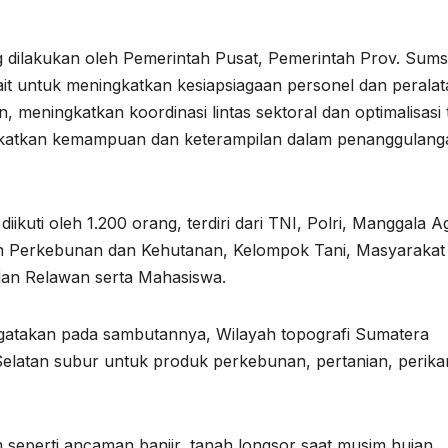
g dilakukan oleh Pemerintah Pusat, Pemerintah Prov. Sums
kait untuk meningkatkan kesiapsiagaan personel dan perala
 meningkatkan koordinasi lintas sektoral dan optimalisasi 
gkatkan kemampuan dan keterampilan dalam penanggulang
iikuti oleh 1.200 orang, terdiri dari TNI, Polri, Manggala Ag
Perkebunan dan Kehutanan, Kelompok Tani, Masyarakat
 dan Relawan serta Mahasiswa.
atakan pada sambutannya, Wilayah topografi Sumatera
elatan subur untuk produk perkebunan, pertanian, perik
 seperti ancaman banjir, tanah longsor saat musim hujan.