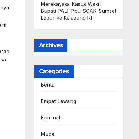
Merekayasa Kasus Wakil
anya.
Bupati PALI Picu SOAK Sumsel
Lapor ke Kejagung RI
rti
Archives
aran
esa
Categories
Berita
Empat Lawang
Kriminal
Muba