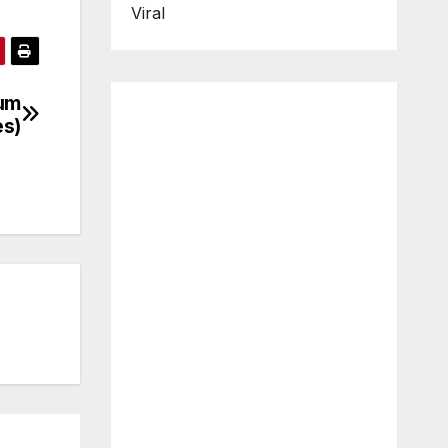
Viral
mum
es)