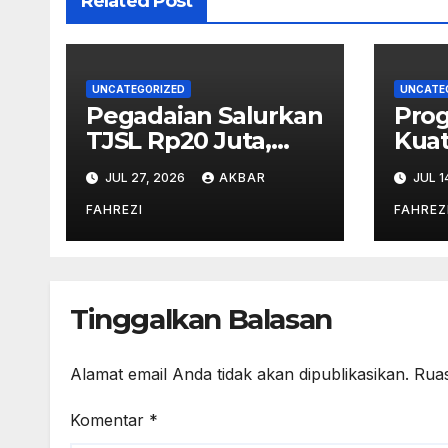
Related Post
UNCATEGORIZED
UNCATE
Pegadaian Salurkan
Pro
TJSL Rp20 Juta,
Kuat
Cetak Kader
Seha
JUL 27, 2026
AKBAR
JUL 1
Lingkungan dan
Indo
Bank Sampah
FAHREZI
FAHREZ
Percontohan di
Palembang
Tinggalkan Balasan
Alamat email Anda tidak akan dipublikasikan.
Ruas
Komentar
*