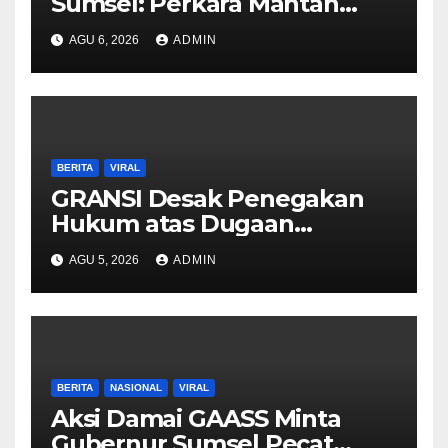
Sumsel: Perkara Mantan
Wakil Bupati PALI Murni
AGU 6, 2026
ADMIN
Kasus Korupsi
BERITA
VIRAL
GRANSI Desak Penegakan
Hukum atas Dugaan
Penyimpangan Dana Hibah
AGU 5, 2026
ADMIN
KONI Kota Palembang
BERITA
NASIONAL
VIRAL
Aksi Damai GAASS Minta
Gubernur Sumsel Pecat