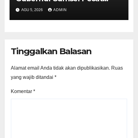
Kepala Dinas BPKAD Provinsi
AGU 5, 2026
ADMIN
Sumsel
Tinggalkan Balasan
Alamat email Anda tidak akan dipublikasikan.
Ruas
yang wajib ditandai
*
Komentar
*