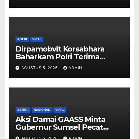
KONI Kota Palembang
POLRI
VIRAL
Dirpamobvit Korsabhara
Baharkam Polri Terima
Kunjungan Perkenalan
AGUSTUS 5, 2026
ADMIN
Kedutaan Besar Singapura,
Bahas Pengamanan hingga
Hari Nasional
BERITA
NASIONAL
VIRAL
Aksi Damai GAASS Minta
Gubernur Sumsel Pecat
Kepala Dinas BPKAD Provinsi
AGUSTUS 5, 2026
ADMIN