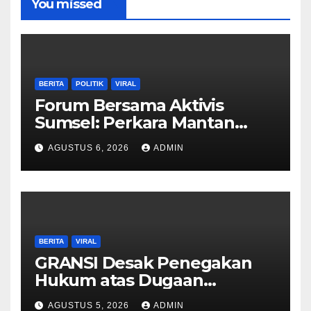
You missed
BERITA
POLITIK
VIRAL
Forum Bersama Aktivis
Sumsel: Perkara Mantan
Wakil Bupati PALI Murni
AGUSTUS 6, 2026
ADMIN
Kasus Korupsi
BERITA
VIRAL
GRANSI Desak Penegakan
Hukum atas Dugaan
Penyimpangan Dana Hibah
AGUSTUS 5, 2026
ADMIN